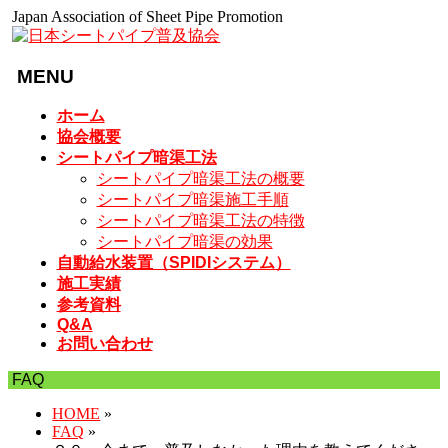
Japan Association of Sheet Pipe Promotion
MENU
メ
ホーム
ニ
協会概要
ュ
シートパイプ暗渠工法
ー
シートパイプ暗渠工法の概要
を
シートパイプ暗渠施工手順
飛
シートパイプ暗渠工法の特徴
ば
シートパイプ暗渠の効果
す
自動給水装置（SPIDIシステム）
施工実績
参考資料
Q&A
お問い合わせ
FAQ
HOME
»
FAQ
»