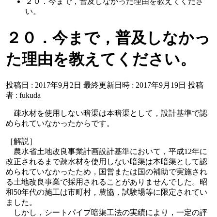
２０．今まで，普及しなかった理由を教えてくださ
い。
２０．今まで，普及しなかっ
た理由を教えてください。
投稿日 : 2017年9月2日
最終更新日時 : 2017年9月19日
投稿
者 :
fukuda
疎水材を使用しない暗渠は本暗渠として，設計基準で認
められていなかったからです。
［解説］
農水省土地改良事業計画設計基準において，平成12年に
改正されるまで疎水材を使用しない暗渠は本暗渠として認
められていなかったため，国営または国の補助で実施され
る土地改良事業で採用されることがありませんでした。昭
和50年代の施工は市町村，農協，試験場等に限定されてい
ました。
しかし，シートパイプ暗渠工法の実績により，一定の評