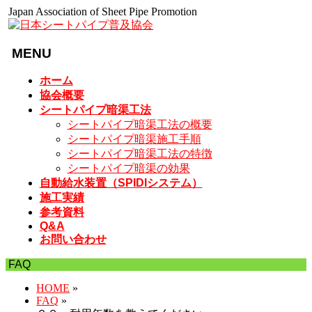
Japan Association of Sheet Pipe Promotion
MENU
メ
ホーム
ニ
協会概要
ュ
シートパイプ暗渠工法
ー
シートパイプ暗渠工法の概要
を
シートパイプ暗渠施工手順
飛
シートパイプ暗渠工法の特徴
ば
シートパイプ暗渠の効果
す
自動給水装置（SPIDIシステム）
施工実績
参考資料
Q&A
お問い合わせ
FAQ
HOME
»
FAQ
»